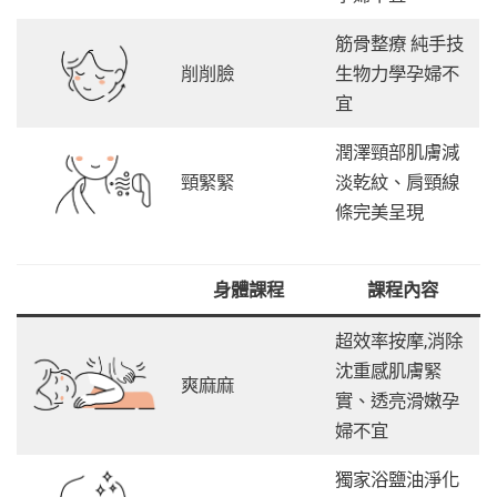
筋骨整療 純手技
削削臉
生物力學孕婦不
宜
潤澤頸部肌膚減
頸緊緊
淡乾紋、肩頸線
條完美呈現
身體課程
課程內容
超效率按摩,消除
沈重感肌膚緊
爽麻麻
實、透亮滑嫩孕
婦不宜
獨家浴鹽油淨化