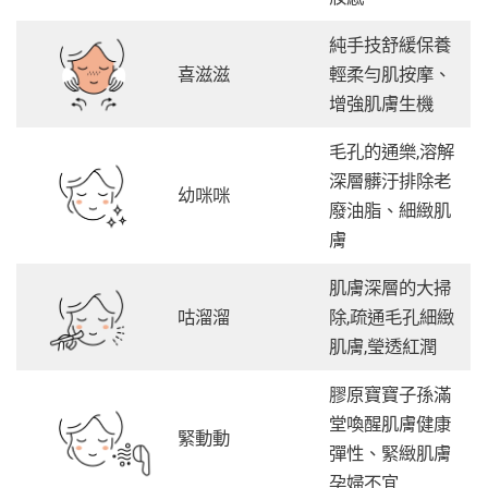
純手技舒緩保養
喜滋滋
輕柔勻肌按摩、
增強肌膚生機
毛孔的通樂,溶解
深層髒汙排除老
幼咪咪
廢油脂、細緻肌
膚
肌膚深層的大掃
咕溜溜
除,疏通毛孔細緻
肌膚,瑩透紅潤
膠原寶寶子孫滿
堂喚醒肌膚健康
緊動動
彈性、緊緻肌膚
孕婦不宜