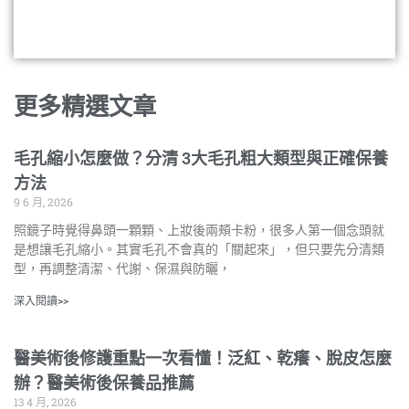
更多精選文章
毛孔縮小怎麼做？分清 3大毛孔粗大類型與正確保養
方法
9 6 月, 2026
照鏡子時覺得鼻頭一顆顆、上妝後兩頰卡粉，很多人第一個念頭就
是想讓毛孔縮小。其實毛孔不會真的「關起來」，但只要先分清類
型，再調整清潔、代謝、保濕與防曬，
深入閱讀>>
醫美術後修護重點一次看懂！泛紅、乾癢、脫皮怎麼
辦？醫美術後保養品推薦
13 4 月, 2026