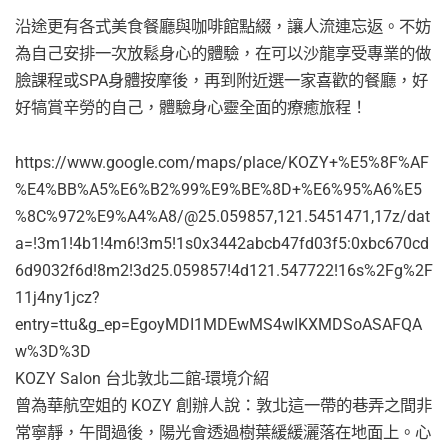
沿途更有各式美食餐廳與咖啡館點綴，讓人流連忘返。不妨
為自己安排一次放鬆身心的體驗，在可以沙龍享受專業的做
臉課程或SPA身體按摩後，再到附近選一家喜歡的餐廳，好
好犒賞辛勞的自己，體驗身心靈全面的療癒旅程！
https://www.google.com/maps/place/KOZY+%E5%8F%AF
%E4%BB%A5%E6%B2%99%E9%BE%8D+%E6%95%A6%E5
%8C%972%E9%A4%A8/@25.059857,121.5451471,17z/dat
a=!3m1!4b1!4m6!3m5!1s0x3442abcb47fd03f5:0xbc670cd
6d9032f6d!8m2!3d25.059857!4d121.547722!16s%2Fg%2F
11j4ny1jcz?
entry=ttu&g_ep=EgoyMDI1MDEwMS4wIKXMDSoASAFQA
w%3D%3D
KOZY Salon 台北敦北二館-環境介紹
曾為華航空姐的 KOZY 創辦人說：敦北這一帶的巷弄之間非
常寧靜，午間過後，陽光會透過樹葉緩緩灑落在地面上。心