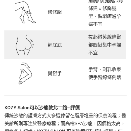
前腿/後腿腿部線
條建立修飾腿
修修腿
型、循環疏通孕
婦不宜
提起微笑線條臀
翹屁屁
部圓挺集中孕婦
不宜
手臂、副乳收束
掰掰手
使手臂線條俐落
KOZY Salon可以沙龍敦北二館
–
評價
傳統沙龍的護膚方式大多還停留在層層堆疊的保養流程；醫
美診所則專注於醫療療程；而高檔SPA沙龍，因價格太高，