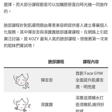
選擇，而大部分課程都是可以加購膠原蛋白時光機一同施作
的。
臉部課程針對肌膚問題由專業美容師提供客人建立專屬個人
化服務，其中彈澎澎與濕露露臉部護膚課程，在網路上引起
廣泛討論，是 KOZY 最有人氣的臉部課程，很推薦第一次來
的姐妹們嘗試唷！
臉部課程
課程內容
首創 Face GYM
彈澎澎
全面提升肌膚澎
潤、明亮度
深層滋潤補水打
濕露露
造滑嫩肌,維持好
妝感