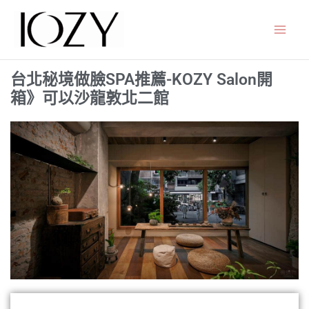
跳
至
主
要
台北秘境做臉SPA推薦-KOZY Salon開
內
箱》可以沙龍敦北二館
容