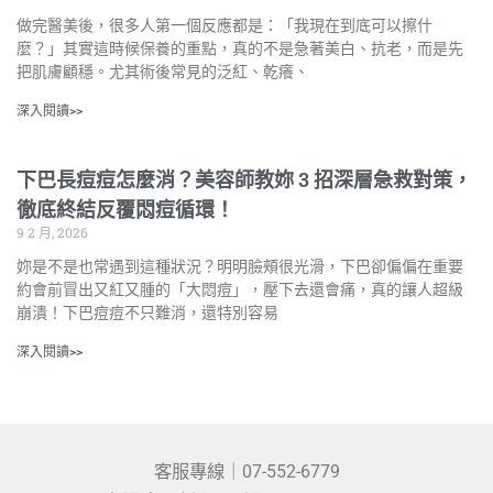
做完醫美後，很多人第一個反應都是：「我現在到底可以擦什
麼？」其實這時候保養的重點，真的不是急著美白、抗老，而是先
把肌膚顧穩。尤其術後常見的泛紅、乾癢、
深入閱讀>>
下巴長痘痘怎麼消？美容師教妳 3 招深層急救對策，
徹底終結反覆悶痘循環！
9 2 月, 2026
妳是不是也常遇到這種狀況？明明臉頰很光滑，下巴卻偏偏在重要
約會前冒出又紅又腫的「大悶痘」，壓下去還會痛，真的讓人超級
崩潰！下巴痘痘不只難消，還特別容易
深入閱讀>>
客服專線｜07-552-6779