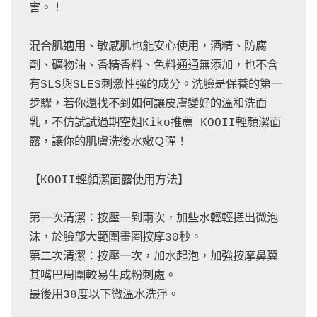
害。！
混合肌適用、敏感肌也能安心使用，酒精、防腐
劑、礦物油、香精香料、色料通通無添加，也不含
有SLS與SLES刺激性強的成分。洗臉是保養的第一
步驟，若你還找不到如何讓皮膚變好的溫和洗面
乳，不仿試試過期空姐Kiko推薦 KOOII輕顏潔面
露，讓你的肌膚洗後水嫩Ｑ彈！
【KOOII輕顏潔面露使用方法】
第一次清潔：按壓一到兩次，加些水輕輕搓出微泡
沫，於臉部大範圍畫圈按摩30秒。
第二次清潔：按壓一次，加水起泡，加強按摩鼻翼
其嘴巴周圍較易生成粉刺處。
最後用38度以下微溫水洗淨。