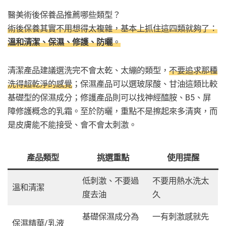
醫美術後保養品推薦哪些類型？
術後保養其實不用想得太複雜，基本上抓住這四類就夠了：
溫和清潔、保濕、修護、防曬
。
清潔產品建議選洗完不會太乾、太繃的類型，
不要追求那種
洗得超乾淨的感覺
；保濕產品可以選玻尿酸、甘油這類比較
基礎型的保濕成分；修護產品則可以找神經醯胺、B5、屏
障修護概念的乳霜。至於防曬，重點不是擦起來多清爽，而
是皮膚能不能接受、會不會太刺激。
產品類型
挑選重點
使用提醒
低刺激、不要過
不要用熱水洗太
溫和清潔
度去油
久
基礎保濕成分為
一有刺激感就先
保濕精華/乳液