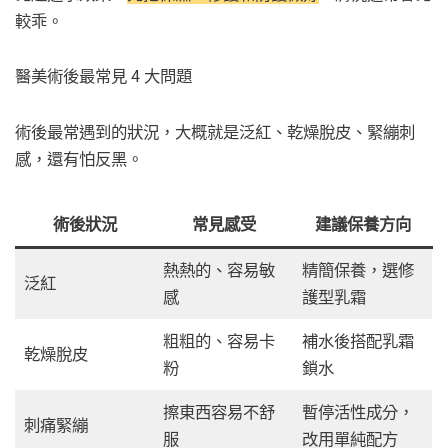
較乖。
醫美術後最常見 4 大問題
術後最常遇到的狀況，大概就是泛紅、乾燥脫皮、緊繃刺
感，還有怕反黑。
術後狀況
常見感受
建議保養方向
熱熱的、容易敏
精簡保養，選修
泛紅
感
護型乳霜
粗粗的、容易卡
補水後搭配乳霜
乾燥脫皮
粉
鎖水
擦東西容易不舒
暫停活性成分，
刺痛緊繃
服
改用單純配方