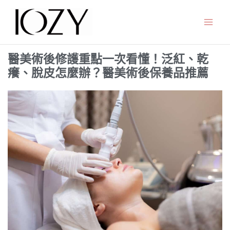
跳
至
主
要
醫美術後修護重點一次看懂！泛紅、乾
內
癢、脫皮怎麼辦？醫美術後保養品推薦
容