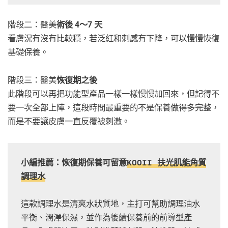
階段二：醫美
術後 4～7 天
看膚況有沒有比較穩，若泛紅和刺感有下降，可以慢慢恢復
基礎保養。
階段三：醫美
恢復期之後
此階段可以再把功能型產品一樣一樣慢慢加回來，但記得不
要一次全部上陣，這段時間最重要的不是保養做得多完整，
而是不要讓皮膚一直反覆被刺激。
小編推薦：恢復期保養可留意
KOOII 扶光肌能角質
調理水
這款調理水是清爽水狀質地，主打可幫助調理油水
平衡、潤澤保濕，並作為後續保養前的前導型產