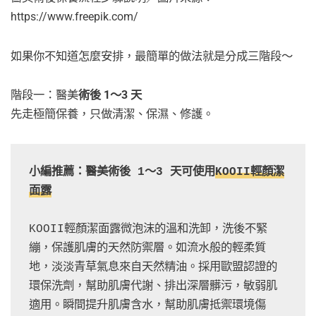
https://www.freepik.com/
如果你不知道怎麼安排，最簡單的做法就是分成三階段～
階段一：醫美
術後 1～3 天
先走極簡保養，只做清潔、保濕、修護。
小編推薦：醫美
術後 1～3 天
可使用
KOOII輕顏潔
面露
KOOII輕顏潔面露微泡沫的溫和洗卸，洗後不緊
繃，保護肌膚的天然防禦層。如流水般的輕柔質
地，淡淡青草氣息來自天然精油。採用歐盟認證的
環保洗劑，幫助肌膚代謝、排出深層髒污，敏弱肌
適用。瞬間提升肌膚含水，幫助肌膚抵禦環境傷