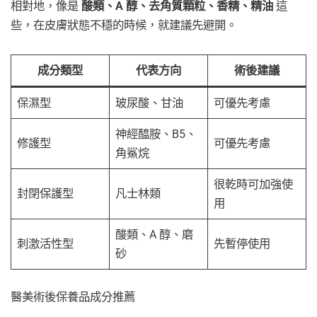
相對地，像是
酸類、A 醇、去角質顆粒、香精、精油
這
些，在皮膚狀態不穩的時候，就建議先避開。
成分類型
代表方向
術後建議
保濕型
玻尿酸、甘油
可優先考慮
神經醯胺、B5、
修護型
可優先考慮
角鯊烷
很乾時可加強使
封閉保護型
凡士林類
用
酸類、A 醇、磨
刺激活性型
先暫停使用
砂
醫美術後保養品成分推薦