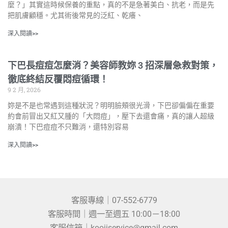
麼？」其實這時候保養的重點，真的不是急著美白、抗老，而是先
把肌膚顧穩。尤其術後常見的泛紅、乾癢、
深入閱讀>>
下巴長痘痘怎麼消？美容師教妳 3 招深層急救對策，
徹底終結反覆悶痘循環！
9 2 月, 2026
妳是不是也常遇到這種狀況？明明臉頰很光滑，下巴卻偏偏在重要
約會前冒出又紅又腫的「大悶痘」，壓下去還會痛，真的讓人超級
崩潰！下巴痘痘不只難消，還特別容易
深入閱讀>>
客服專線｜07-552-6779
客服時間｜週一至週五 10:00－18:00
客服信箱｜kooiiservice@gmail.com