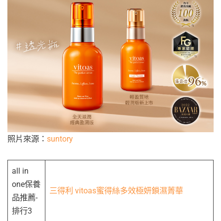
照片來源：
suntory
all in
one保養
三得利 vitoas蜜得絲多效極妍鎖濕菁華
品推薦-
排行3