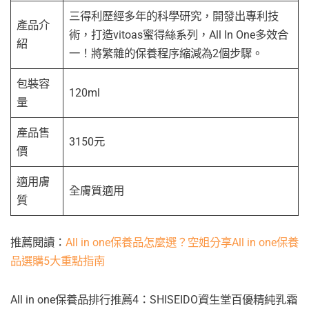
三得利歷經多年的科學研究，開發出專利技
產品介
術，打造vitoas蜜得絲系列，All In One多效合
紹
一！將繁雜的保養程序縮減為2個步驟。
包裝容
120ml
量
產品售
3150元
價
適用膚
全膚質適用
質
推薦閱讀：
All in one保養品怎麼選？空姐分享All in one保養
品選購5大重點指南
All in one保養品排行推薦4：SHISEIDO資生堂百優精純乳霜