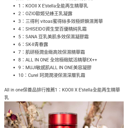
1：KOOII X E’stella全能再生精華乳
2：OZIO歐姬兒蜂王乳凝露
3：三得利 vitoas蜜得絲多效極妍鎖濕菁華
4：SHISEIDO資生堂百優精純乳霜
5：SANA 豆乳美肌多效保濕凝膠霜
6：SK-II青春露
7：肌研極潤金緻高效保濕精華霜
8：ALL IN ONE 全效極緻賦活精華EX++
9：MUJI敏感肌ALL IN ONE美容凝膠
10：Curel 珂潤潤浸保濕深層乳霜
All in one保養品排行推薦1：KOOII X E’stella全能再生精華
乳