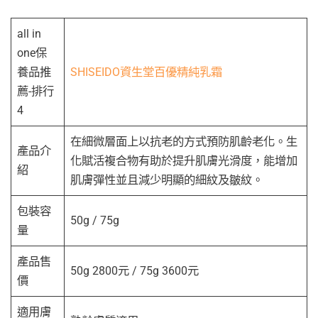
all in
one保
養品推
SHISEIDO資生堂百優精純乳霜
薦-排行
4
在細微層面上以抗老的方式預防肌齡老化。生
產品介
化賦活複合物有助於提升肌膚光滑度，能增加
紹
肌膚彈性並且減少明顯的細紋及皺紋。
包裝容
50g / 75g
量
產品售
50g 2800元 / 75g 3600元
價
適用膚