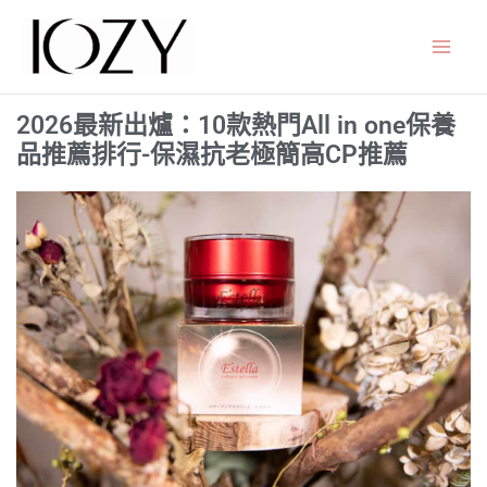
跳
至
主
要
2026最新出爐：10款熱門All in one保養
內
品推薦排行-保濕抗老極簡高CP推薦
容