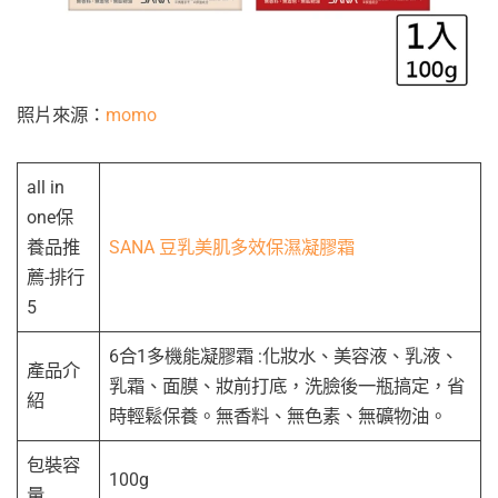
照片來源：
momo
all in
one保
養品推
SANA 豆乳美肌多效保濕凝膠霜
薦-排行
5
6合1多機能凝膠霜 :化妝水、美容液、乳液、
產品介
乳霜、面膜、妝前打底，洗臉後一瓶搞定，省
紹
時輕鬆保養。無香料、無色素、無礦物油。
包裝容
100g
量