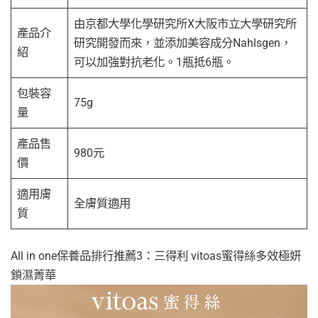
由京都大學化學研究所X大阪市立大學研究所
產品介
研究開發而來，並添加美容成分Nahlsgen，
紹
可以加強對抗老化。1瓶抵6瓶。
包裝容
75g
量
產品售
980元
價
適用膚
全膚質適用
質
All in one保養品排行推薦3：三得利 vitoas蜜得絲多效極妍
鎖濕菁華