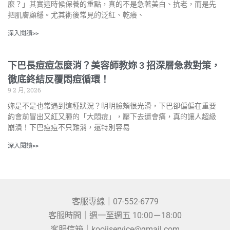
麼？」其實這時候保養的重點，真的不是急著美白、抗老，而是先
把肌膚顧穩。尤其術後常見的泛紅、乾癢、
深入閱讀>>
下巴長痘痘怎麼消？美容師教妳 3 招深層急救對策，
徹底終結反覆悶痘循環！
9 2 月, 2026
妳是不是也常遇到這種狀況？明明臉頰很光滑，下巴卻偏偏在重要
約會前冒出又紅又腫的「大悶痘」，壓下去還會痛，真的讓人超級
崩潰！下巴痘痘不只難消，還特別容易
深入閱讀>>
客服專線｜07-552-6779
客服時間｜週一至週五 10:00－18:00
客服信箱｜kooiiservice@gmail.com