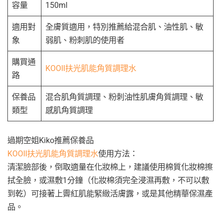
容量
150ml
適用對
全膚質適用，特別推薦給混合肌、油性肌、敏
象
弱肌、粉刺肌的使用者
購買通
KOOII
扶光肌能角質調理水
路
保養品
混合肌角質調理、粉刺油性肌膚角質調理、敏
類型
感肌角質調理
過期空姐Kiko推薦保養品
KOOII
扶光肌能角質調理水
使用方法：
清潔臉部後，倒取適量在化妝棉上，建議使用棉質化妝棉擦
拭全臉，或濕敷1分鐘（化妝棉須完全浸濕再敷，不可以敷
到乾）可接著上霽紅肌能緊緻活膚露，或是其他精華保濕產
品。