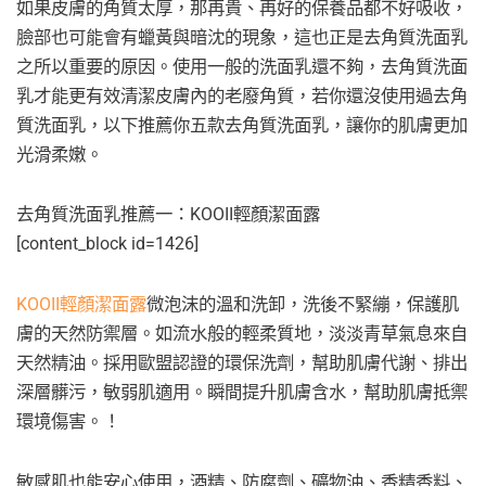
如果皮膚的角質太厚，那再貴、再好的保養品都不好吸收，
臉部也可能會有蠟黃與暗沈的現象，這也正是去角質洗面乳
之所以重要的原因。使用一般的洗面乳還不夠，去角質洗面
乳才能更有效清潔皮膚內的老廢角質，若你還沒使用過去角
質洗面乳，以下推薦你五款去角質洗面乳，讓你的肌膚更加
光滑柔嫩。
去角質洗面乳推薦一：KOOII輕顏潔面露
[content_block id=1426]
KOOII輕顏潔面露
微泡沫的溫和洗卸，洗後不緊繃，保護肌
膚的天然防禦層。如流水般的輕柔質地，淡淡青草氣息來自
天然精油。採用歐盟認證的環保洗劑，幫助肌膚代謝、排出
深層髒污，敏弱肌適用。瞬間提升肌膚含水，幫助肌膚抵禦
環境傷害。！
敏感肌也能安心使用，酒精、防腐劑、礦物油、香精香料、