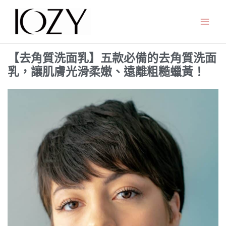
跳
至
主
要
【去角質洗面乳】五款必備的去角質洗面
內
乳，讓肌膚光滑柔嫩、遠離粗糙蠟黃！
容