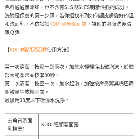
色料通通無添加，也不含有SLS與SLES刺激性強的成分。
洗臉是保養的第一步驟，若你還找不到如何讓皮膚變好的溫
和洗面乳，不仿試試
KOOII輕顏潔面露
，讓你的肌膚洗後滑
嫩Ｑ彈！
【
KOOII輕顏潔面露
使用方法】
第一次清潔：按壓一到兩次，加些水輕輕搓出微泡沫，於臉
部大範圍畫圈按摩30秒。
第二次清潔：按壓一次，加水起泡，加強按摩鼻翼其嘴巴周
圍較易生成粉刺處。
最後用38度以下微溫水洗淨。
去角質洗面
KOOII輕顏潔面露
乳推薦1