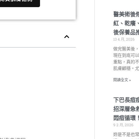
醫美術後
紅、乾癢
後保養品
13 4 月, 2026
做完醫美後
現在到底可
重點，真的
肌膚顧穩。
閱讀全文 »
下巴長痘
招深層急
悶痘循環
9 2 月, 2026
妳是不是也