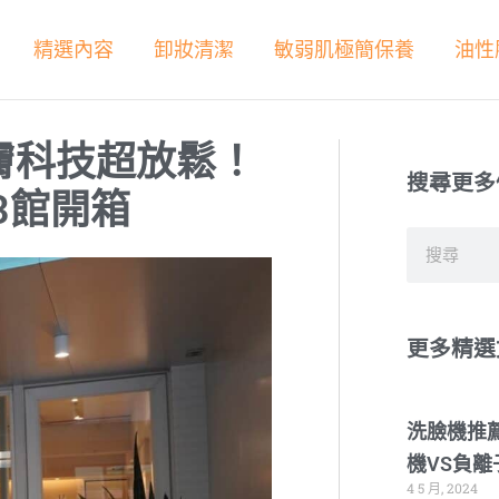
精選內容
卸妝清潔
敏弱肌極簡保養
油性
膚科技超放鬆！
搜尋更多
南3館開箱
搜
尋
更多精選
洗臉機推
機VS負
4 5 月, 2024