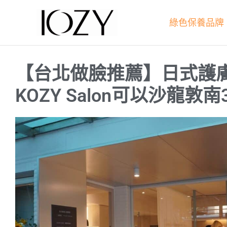
跳
至
綠色保養品牌
主
要
內
【台北做臉推薦】日式護
容
KOZY Salon可以沙龍敦