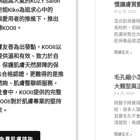
高人氣的KOZY Salon
慣讓膚質
姐Kiko為追求心中的
15 11 月, 2022
與愛用者的推進下，推出
混合肌保養
OOII。
長粉刺，但
肌膚狀態也
肌保養品或
友善為出發點，KOOII以
閱讀全文 »
提供溫和有效、致力於自
、保護肌膚天然屏障的保
S合格認證，更難得的是推
毛孔縮小
諮詢、肌膚整聊師服務，
大類型與
會中，KOOII提供的完整
9 6 月, 2026
OOII對於肌膚專業的堅持
照鏡子時覺
粉，很多人
求。
其實毛孔不
清類型，再
閱讀全文 »
免費肌膚諮詢