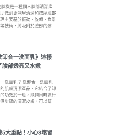
洗臉機是一種個人臉部清潔產
幫助做到更深層清潔和按摩臉部
原理主要基於振動、旋轉、負離
盪等技術，將吸附於臉部的髒
洗卸合一洗面乳》這樣
了臉部透亮又水嫩
一洗面乳？ 洗卸合一洗面乳
能的肌膚清潔產品，它結合了卸
乳的功效於一瓶，能夠同時進行
兩個步驟的清潔皮膚，可以幫
養5大重點！小心3壞習