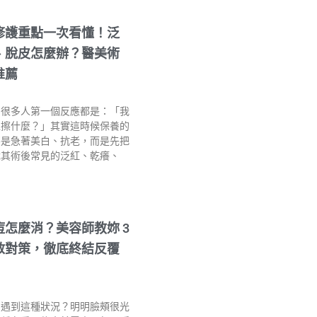
修護重點一次看懂！泛
、脫皮怎麼辦？醫美術
推薦
，很多人第一個反應都是：「我
以擦什麼？」其實這時候保養的
不是急著美白、抗老，而是先把
尤其術後常見的泛紅、乾癢、
痘怎麼消？美容師教妳 3
救對策，徹底終結反覆
！
常遇到這種狀況？明明臉頰很光