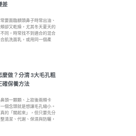
變差
時常要面臨額頭鼻子時常出油、
臉頰卻又乾燥，尤其冬天夏天的
大不同，時常找不到適合的混合
混合肌洗面乳，或用同一個產
怎麼做？分清 3大毛孔粗
正確保養方法
得鼻頭一顆顆、上妝後兩頰卡
第一個念頭就是想讓毛孔縮小。
會真的「關起來」，但只要先分
調整清潔、代謝、保濕與防曬，