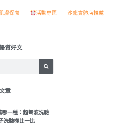
肌膚保養
活動專區
沙龍實體店推薦
優質好文
文章
薦哪一種：超聲波洗臉
離子洗臉機比一比