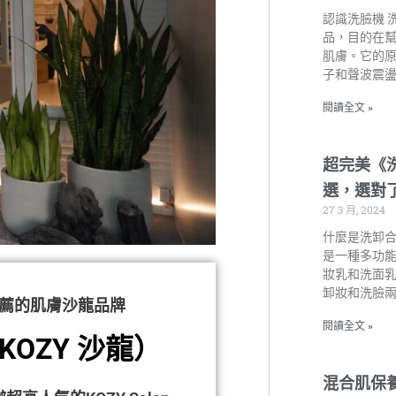
認識洗臉機 
品，目的在
肌膚。它的
子和聲波震
閱讀全文 »
超完美《
選，選對
27 3 月, 2024
什麼是洗卸合
是一種多功
妝乳和洗面
卸妝和洗臉
薦的肌膚沙龍品牌
閱讀全文 »
（KOZY 沙龍）
混合肌保