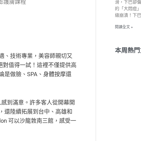
澎澎護膚課程
滑，下巴卻
的「大悶痘
級崩潰！下
閱讀全文 »
本周熱門
適、技術專業，美容師親切又
絕對值得一試！這裡不僅提供高
論是做臉、SPA、身體按摩還
都讓人感到滿意。許多客人從開幕開
，還陸續拓展到台中、高雄和
lon 可以沙龍敦南三館，感受一