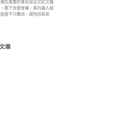
偏偏在重要約會前冒出又紅又腫
」，壓下去還會痛，真的讓人超
巴痘痘不只難消，還特別容易
文章