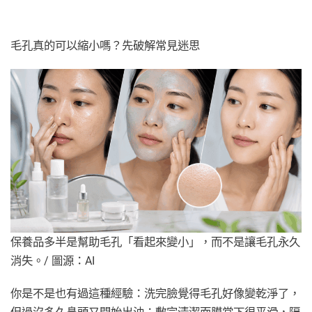
毛孔真的可以縮小嗎？先破解常見迷思
保養品多半是幫助毛孔「看起來變小」，而不是讓毛孔永久
消失。/ 圖源：AI
你是不是也有過這種經驗：洗完臉覺得毛孔好像變乾淨了，