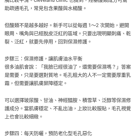
觸比較平滑。Cleveland Clinic 也提到，羥基酸類成分可幫
助疏通毛孔，常見包含果酸與水楊酸。
但酸類不是越多越好。新手可以從每週 1～2 次開始，避開
眼周、嘴角與已經脫皮泛紅的區域。只要出現明顯刺痛、乾
裂、泛紅，就要先停用，回到保濕修護。
步驟三：保濕修護，讓肌膚油水平衡
很多油肌會說：「我臉已經很油了，還需要保濕嗎？」答案
是需要，只是要選對質地。毛孔粗大的人不一定需要厚重乳
霜，但需要讓肌膚屏障穩定。
可以選擇玻尿酸、甘油、神經醯胺、積雪草、泛醇等保濕修
護成分。當肌膚穩定、不亂出油，上妝比較服貼，毛孔視覺
上也會比較細緻。
步驟四：每天防曬，預防老化型毛孔惡化