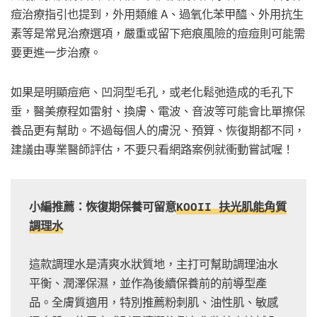
痘治療指引也提到，外用類維 A、過氧化苯甲醯、外用抗生
素等是常見治療選項，嚴重或留下疤痕風險的痘痘則可能需
要更進一步治療。
如果是明顯痘疤、凹洞型毛孔，或老化鬆弛造成的毛孔下
垂，醫美療程如雷射、換膚、電波、音波等可能會比單擦保
養品更有幫助。不過每個人的膚況、預算、恢復期都不同，
建議由專業醫師評估，不要只看網路案例就衝動嘗試喔！
小編推薦：恢復期保養可留意
KOOII 扶光肌能角質
調理水
這款調理水是清爽水狀質地，主打可幫助調理油水
平衡、潤澤保濕，並作為後續保養前的前導型產
品。全膚質適用，特別推薦粉刺肌、油性肌、敏感