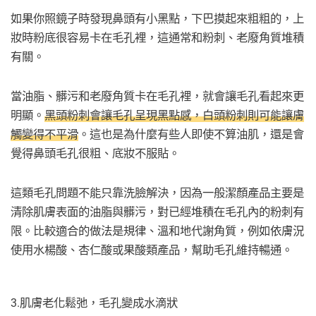
如果你照鏡子時發現鼻頭有小黑點，下巴摸起來粗粗的，上
妝時粉底很容易卡在毛孔裡，這通常和粉刺、老廢角質堆積
有關。
當油脂、髒污和老廢角質卡在毛孔裡，就會讓毛孔看起來更
明顯。
黑頭粉刺會讓毛孔呈現黑點感，白頭粉刺則可能讓膚
觸變得不平滑
。這也是為什麼有些人即使不算油肌，還是會
覺得鼻頭毛孔很粗、底妝不服貼。
這類毛孔問題不能只靠洗臉解決，因為一般潔顏產品主要是
清除肌膚表面的油脂與髒污，對已經堆積在毛孔內的粉刺有
限。比較適合的做法是規律、溫和地代謝角質，例如依膚況
使用水楊酸、杏仁酸或果酸類產品，幫助毛孔維持暢通。
3.肌膚老化鬆弛，毛孔變成水滴狀