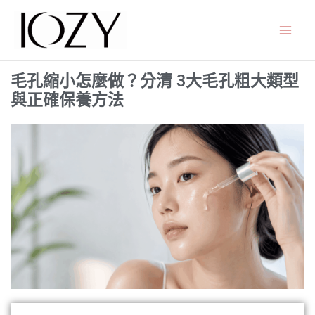
跳
至
主
要
毛孔縮小怎麼做？分清 3大毛孔粗大類型
內
與正確保養方法
容