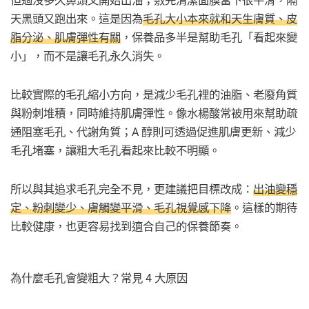
但過沒多久鼻頭又開始出油；敷完清潔面膜當下很平滑，隔
天黑頭又跑出來。這是因為
毛孔大小本來就和天生膚質、皮
脂分泌、肌膚彈性有關
，保養品多半是幫助毛孔「看起來變
小」，而不是讓毛孔永久消失。
比較實際的毛孔縮小方向，是減少毛孔裡的油脂、老廢角質
與粉刺堆積，同時維持肌膚彈性。像水楊酸常被用來幫助疏
通阻塞毛孔、代謝角質；A 醇則可透過促進肌膚更新、減少
毛孔堵塞，讓粗大毛孔看起來比較不明顯。
所以與其追求毛孔完全不見，更建議把目標改成：
出油變穩
定、粉刺變少、膚觸變平滑、毛孔視覺感下降
。這樣的期待
比較健康，也更容易找到適合自己的保養節奏。
為什麼毛孔會變粗大？常見 4 大原因