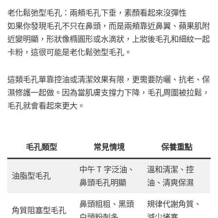
老化鬆弛型毛孔：兩頰毛孔下垂，素顏看起來沒彈性
如果你發現毛孔不只在鼻頭，而是兩頰靠近鼻翼、蘋果肌附
近變明顯，形狀像橢圓形或水滴狀，上妝後毛孔和細紋一起
卡粉，這很可能是老化鬆弛型毛孔。
這類毛孔單靠控油或清潔效果有限，更需要防曬、抗老、保
濕修護一起做。因為當肌膚支撐力下降，毛孔周圍被拉鬆，
毛孔就會看起來更大。
毛孔類型
常見情境
保養重點
中午 T 字泛油、
溫和清潔、控
油脂型毛孔
鼻頭毛孔明顯
油、清爽保濕
鼻頭粗粗、黑頭
規律代謝角質、
角質阻塞型毛孔
白頭粉刺多
減少堵塞