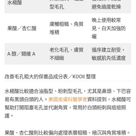
水楊酸
型毛孔
避免過度乾燥
晚上使用較常
膚觸粗糙、角質
果酸／杏仁酸
見，白天加強防
堆積
曬
老化毛孔、膚質
循序建立耐受，
A 醇／類維 A
不細緻
敏感肌先低濃度
改善毛孔粗大的保養品成分表／KOOII 整理
水楊酸比較適合油脂型、粉刺型毛孔，尤其是鼻頭、下巴容
易有黑頭白頭的人。
美國皮膚科醫學會
資料提到，水楊酸可
幫助打開阻塞毛孔並代謝角質，常用於白頭粉刺與痘痘照
護。
果酸、杏仁酸則比較偏向處理表層粗糙、暗沉與角質堆積。