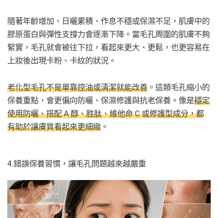
隨著年齡增加、日曬累積、作息不穩或保濕不足，肌膚中的
膠原蛋白與彈性支撐力會逐漸下降。當毛孔周圍的肌膚不夠
緊實，毛孔就會被往下拉，看起來更大、更鬆，也更容易在
上妝後出現卡粉、卡紋的狀況。
老化型毛孔不是單靠控油或清潔就能改善
。這類毛孔縮小的
保養重點，會更偏向防曬、保濕修護與抗老保養。像是
穩定
使用防曬、搭配 A 醇、胜肽、維他命 C 或修護型成分，都
有助於讓膚質看起來更細緻
。
4.錯誤保養習慣，讓毛孔問題越來越嚴重