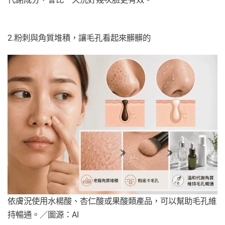
2.粉刺與角質堆積，讓毛孔看起來髒髒的
依膚況使用水楊酸、杏仁酸或果酸類產品，可以幫助毛孔維
持暢通。／圖源：AI